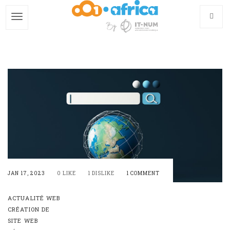
Skip
to
main
content
JAN 17, 2023
0 LIKE
1 DISLIKE
1 COMMENT
ACTUALITÉ WEB
CRÉATION DE
SITE WEB